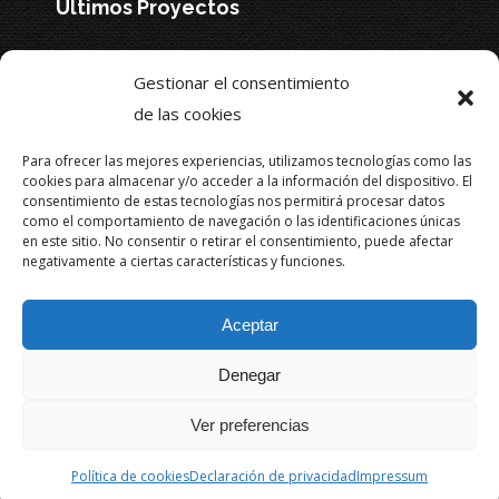
Últimos Proyectos
opens
opens
opens
opens
opens
in
in
in
in
in
new
new
new
new
new
Gestionar el consentimiento
Legales
window
window
window
window
window
de las cookies
Aviso Legal y Política de Privacidad
Para ofrecer las mejores experiencias, utilizamos tecnologías como las
cookies para almacenar y/o acceder a la información del dispositivo. El
Política de cookies (UE)
consentimiento de estas tecnologías nos permitirá procesar datos
como el comportamiento de navegación o las identificaciones únicas
en este sitio. No consentir o retirar el consentimiento, puede afectar
negativamente a ciertas características y funciones.
Financiado por la Unión Europea - NextGenerationEU
Aceptar
Denegar
© Friman Instalaciones - 2026 Todos los derechos
reservados.
Ver preferencias
Proyecto web realizado por
ibis computer
Política de cookies
Declaración de privacidad
Impressum