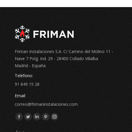
Friman Instalaciones S.A. C/ Camino del Molino 11 -
Nave 7 Polg. Ind. 29 - 28400 Collado Villalba
Madrid - España
Teléfono:
91 849 15 28
Email:
correo@frimaninstalaciones.com
Encuéntranos en:
Facebook
Twitter
Linkedin
Pinterest
Instagram
page
page
page
page
page